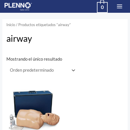
Skip
MAI
0
to
MEN
content
Inicio
/ Productos etiquetados “airway”
airway
Mostrando el único resultado