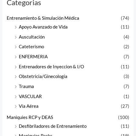
Categorias
Entrenamiento & Simulación Médica
(74)
Apoyo Avanzado de Vida
(11)
Auscultación
(4)
Cateterismo
(2)
ENFERMERIA
(7)
Entrenadores de Inyeccion & I/O
(11)
Obstetricia/Ginecología
(3)
Trauma
(7)
VASCULAR
(1)
Vía Aérea
(27)
Maniquies RCP y DEAS
(100)
Desfibriladores de Entrenamiento
(11)
Maniquíes Packs
(19)