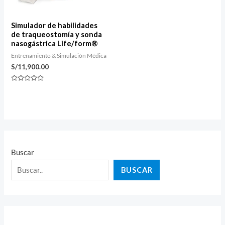
Simulador de habilidades
de traqueostomía y sonda
nasogástrica Life/form®
Entrenamiento & Simulación Médica
S/
11,900.00
Valorado
con
0
de
5
Buscar
BUSCAR