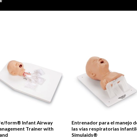
fe/form® Infant Airway
Entrenador para el manejo d
nagement Trainer with
las vías respiratorias infanti
and
Simulaids®