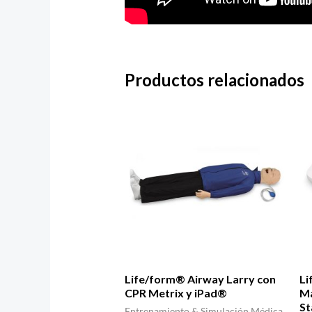
Productos relacionados
Life/form® Airway Larry con
Li
CPR Metrix y iPad®
Ma
St
Entrenamiento & Simulación Médica