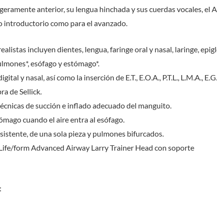
ligeramente anterior, su lengua hinchada y sus cuerdas vocales, el
o introductorio como para el avanzado.
alistas incluyen dientes, lengua, faringe oral y nasal, laringe, epigl
ulmones*, esófago y estómago*.
digital y nasal, así como la inserción de E.T., E.O.A., P.T.L., L.M.A.
ra de Sellick.
técnicas de succión e inflado adecuado del manguito.
tómago cuando el aire entra al esófago.
istente, de una sola pieza y pulmones bifurcados.
 Life/form Advanced Airway Larry Trainer Head con soporte
: