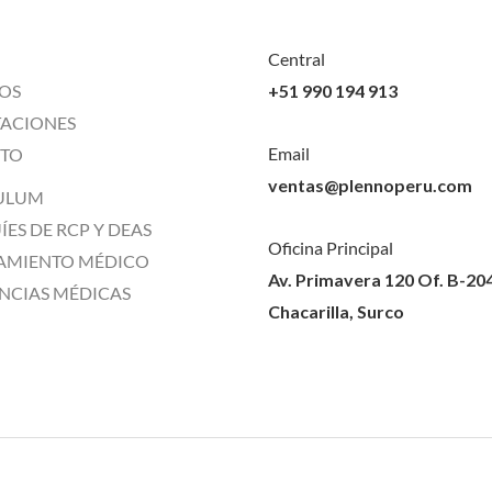
Central
OS
+51 990 194 913
TACIONES
Email
TO
ventas@plennoperu.com
ULUM
ES DE RCP Y DEAS
Oficina Principal
AMIENTO MÉDICO
Av. Primavera 120 Of. B-20
NCIAS MÉDICAS
Chacarilla, Surco