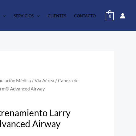
SERVICIOS
CLIENTES
CONTACTO
0
mulación Médica
/
Vía Aérea
/ Cabeza de
form® Advanced Airway
trenamiento Larry
dvanced Airway