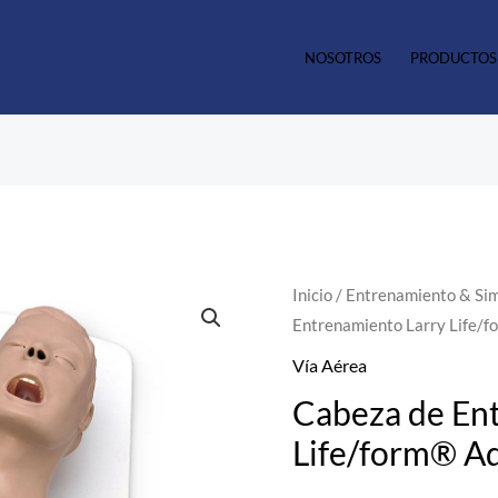
NOSOTROS
PRODUCTOS
Cabeza
Inicio
/
Entrenamiento & Si
Entrenamiento Larry Life/
de
Entrenamiento
Vía Aérea
Larry
Cabeza de En
Life/form®
Life/form® A
Advanced
Airway