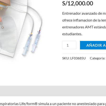
S/
12,000.00
cantidad
Entrenador avanzado de man
ofrece inflamacion de la l
entrenadores AMT estándar
estudiantes.
AÑADIR A
SKU:
LF03685U
Categoría
espiratorias Life/form® simula a un paciente no anestesiado para p