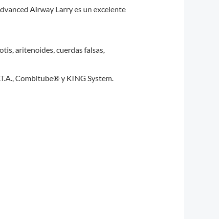
 Advanced Airway Larry es un excelente
otis, aritenoides, cuerdas falsas,
, E.G.T.A., Combitube® y KING System.