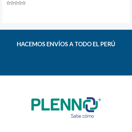
Valorado
con
0
de
5
HACEMOS ENVÍOS A TODO EL PERÚ