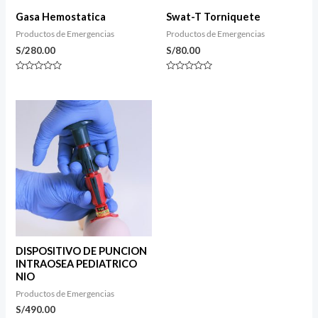
Gasa Hemostatica
Swat-T Torniquete
Productos de Emergencias
Productos de Emergencias
S/
280.00
S/
80.00
Valorado
Valorado
con
con
0
0
de
de
5
5
DISPOSITIVO DE PUNCION
INTRAOSEA PEDIATRICO
NIO
Productos de Emergencias
S/
490.00