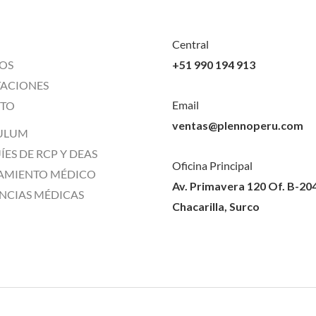
Central
OS
+51 990 194 913
TACIONES
Email
TO
ventas@plennoperu.com
ULUM
ES DE RCP Y DEAS
Oficina Principal
AMIENTO MÉDICO
Av. Primavera 120 Of. B-20
NCIAS MÉDICAS
Chacarilla, Surco