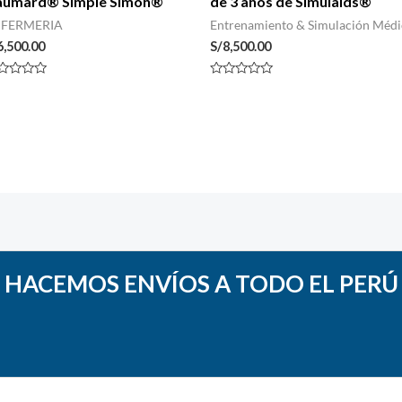
aumard® Simple Simon®
de 3 años de Simulaids®
FERMERIA
Entrenamiento & Simulación Médi
6,500.00
S/
8,500.00
lorado
Valorado
n
con
0
de
5
HACEMOS ENVÍOS A TODO EL PERÚ