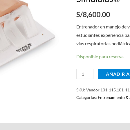
respiratorias
S/
8,600.00
infantiles
Simulaids®
Entrenador en manejo de ví
cantidad
estudiantes experiencia b
vías respiratorias pediátric
Disponible para reserva
AÑADIR A
SKU:
Vendor 101-115,101-1
Categorías:
Entrenamiento & 