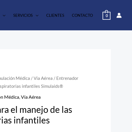
SERVICIOS
CLIENTES
CONTACTO
0
mulación Médica
/
Vía Aérea
/ Entrenador
espiratorias infantiles Simulaids®
ón Médica
,
Vía Aérea
ra el manejo de las
ias infantiles