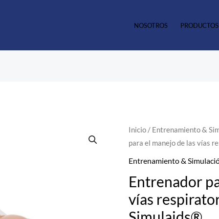
NOSOTROS
PRODUCTOS
Entrenador
Inicio
/
Entrenamiento & Si
para el manejo de las vías r
para
el
Entrenamiento & Simulaci
manejo
Entrenador pa
de
vías respirator
las
Simulaids®
vías