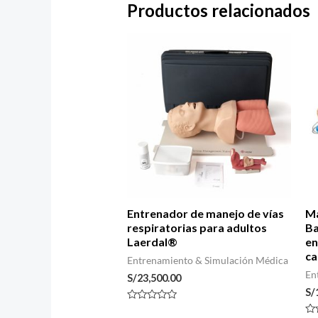
Productos relacionados
Entrenador de manejo de vías
Ma
respiratorias para adultos
Ba
Laerdal®
en
ca
Entrenamiento & Simulación Médica
En
S/
23,500.00
S/
Valorado
con