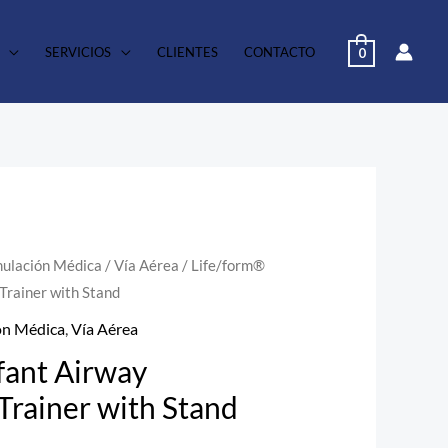
SERVICIOS
CLIENTES
CONTACTO
0
mulación Médica
/
Vía Aérea
/ Life/form®
rainer with Stand
ón Médica
,
Vía Aérea
fant Airway
rainer with Stand