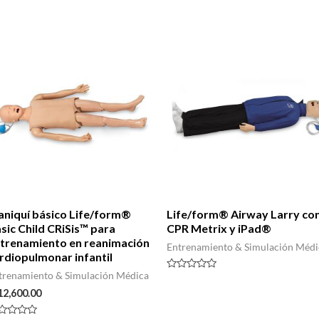
niquí básico Life/form®
Life/form® Airway Larry co
sic Child CRiSis™ para
CPR Metrix y iPad®
trenamiento en reanimación
Entrenamiento & Simulación Médi
rdiopulmonar infantil
trenamiento & Simulación Médica
Valorado
con
12,600.00
0
de
5