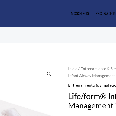
NOSOTROS
PRODUCTOS
Life/form®
Inicio
/
Entrenamiento & Si
Infant Airway Management T
Infant
Airway
Entrenamiento & Simulaci
Management
Life/form® In
Trainer
Management T
with
Stand