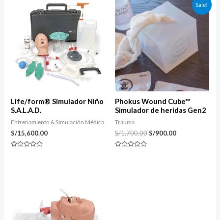
El
El
Sale!
precio
precio
original
actual
era:
es:
S/1,700.00.
S/900.00.
Life/form® Simulador Niño
Phokus Wound Cube™
S.A.L.A.D.
Simulador de heridas Gen2
Entrenamiento & Simulación Médica
Trauma
S/
15,600.00
S/
1,700.00
S/
900.00
Valorado
Valorado
con
con
0
0
de
de
5
5