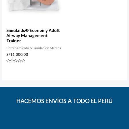
Simulaids® Economy Adult
Airway Management
Trainer
Entrenamiento & Simulación Médica
S/
11,000.00
Valorado
con
0
de
5
HACEMOS ENVÍOS A TODO EL PERÚ