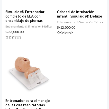
Simulaids® Entrenador
Cabezal de intubación
completo de ELA con
infantil Simulaids® Deluxe
ensamblaje de piernas
Entrenamiento & Simulación Médica
Entrenamiento & Simulación Médica
S/
12,000.00
S/
33,000.00
Valorado
con
Valorado
0
con
de
0
5
de
5
Entrenador para el manejo
de las vías respiratorias