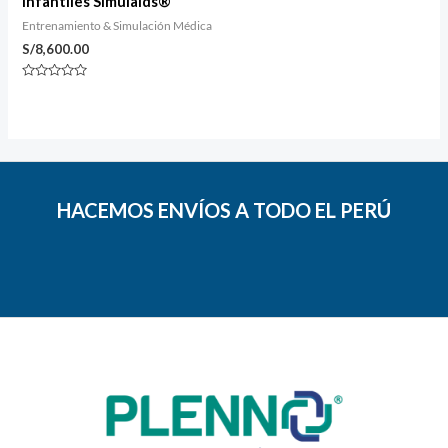
infantiles Simulaids®
Entrenamiento & Simulación Médica
S/
8,600.00
Valorado
con
0
de
5
HACEMOS ENVÍOS A TODO EL PERÚ