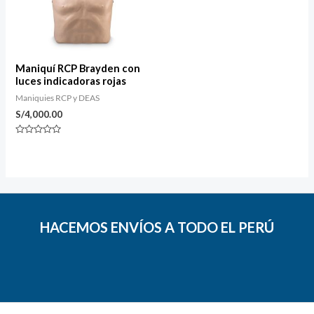
Maniquí RCP Brayden con
luces indicadoras rojas
Maniquies RCP y DEAS
S/
4,000.00
Valorado
con
0
de
5
HACEMOS ENVÍOS A TODO EL PERÚ