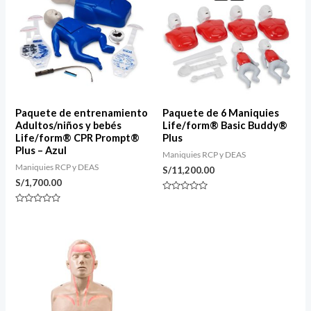
Paquete de entrenamiento
Paquete de 6 Maniquies
Adultos/niños y bebés
Life/form® Basic Buddy®
Life/form® CPR Prompt®
Plus
Plus – Azul
Maniquies RCP y DEAS
Maniquies RCP y DEAS
S/
11,200.00
S/
1,700.00
Valorado
con
Valorado
0
con
de
0
5
de
5