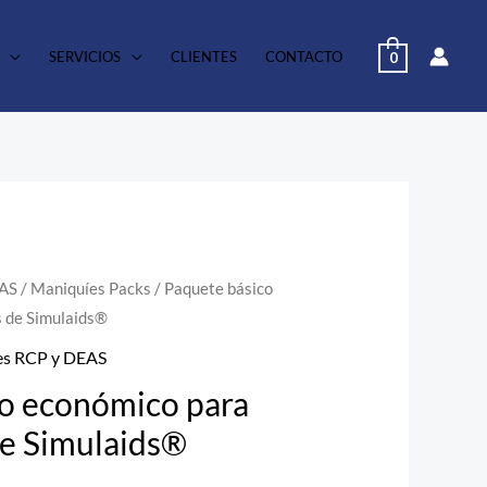
SERVICIOS
CLIENTES
CONTACTO
0
EAS
/
Maniquíes Packs
/ Paquete básico
s de Simulaids®
es RCP y DEAS
co económico para
de Simulaids®