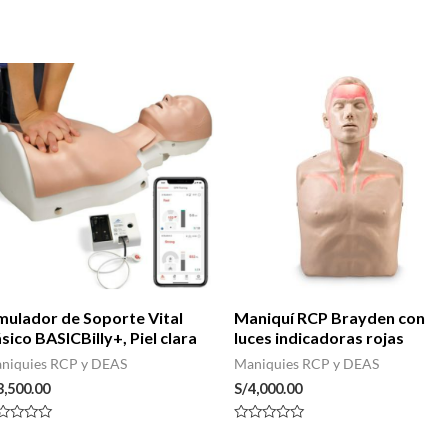
mulador de Soporte Vital
Maniquí RCP Brayden con
sico BASICBilly+, Piel clara
luces indicadoras rojas
niquies RCP y DEAS
Maniquies RCP y DEAS
3,500.00
S/
4,000.00
lorado
Valorado
n
con