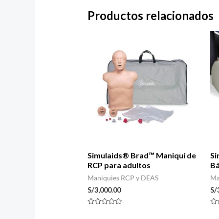
Productos relacionados
Simulaids® Brad™ Maniquí de
Si
RCP para adultos
Bá
Maniquies RCP y DEAS
Ma
S/
3,000.00
S/
Valorado
Va
con
co