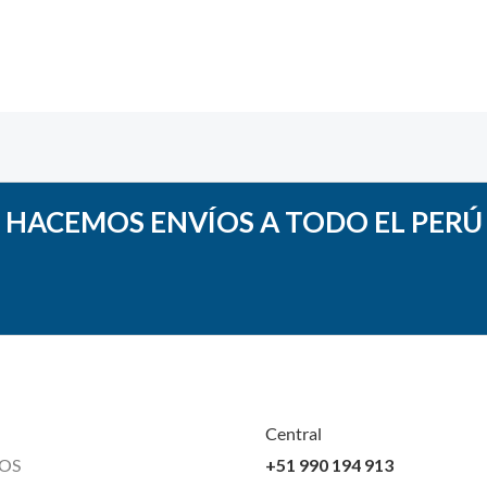
0
de
5
HACEMOS ENVÍOS A TODO EL PERÚ
Central
OS
+51 990 194 913