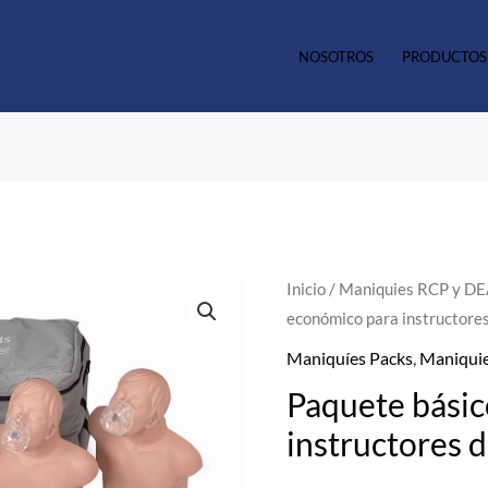
NOSOTROS
PRODUCTOS
Paquete
Inicio
/
Maniquies RCP y D
económico para instructore
básico
económico
Maniquíes Packs
,
Maniqui
para
Paquete bási
instructores
instructores 
de
Simulaids®