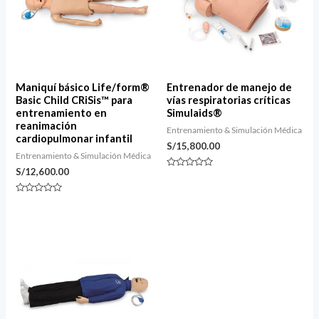
Maniquí básico Life/form®
Entrenador de manejo de
Basic Child CRiSis™ para
vías respiratorias críticas
entrenamiento en
Simulaids®
reanimación
Entrenamiento & Simulación Médica
cardiopulmonar infantil
S/
15,800.00
Entrenamiento & Simulación Médica
S/
12,600.00
Valorado
con
0
Valorado
de
con
5
0
de
5