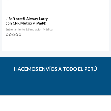
Life/form® Airway Larry
con CPR Metrix y iPad®
Entrenamiento & Simulación Médica
Valorado
con
0
de
5
HACEMOS ENVÍOS A TODO EL PERÚ