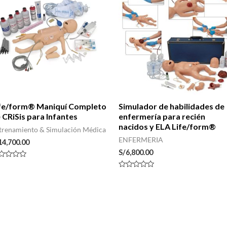
fe/form® Maniquí Completo
Simulador de habilidades de
 CRiSis para Infantes
enfermería para recién
nacidos y ELA Life/form®
trenamiento & Simulación Médica
ENFERMERIA
14,700.00
S/
6,800.00
lorado
n
Valorado
con
0
de
5