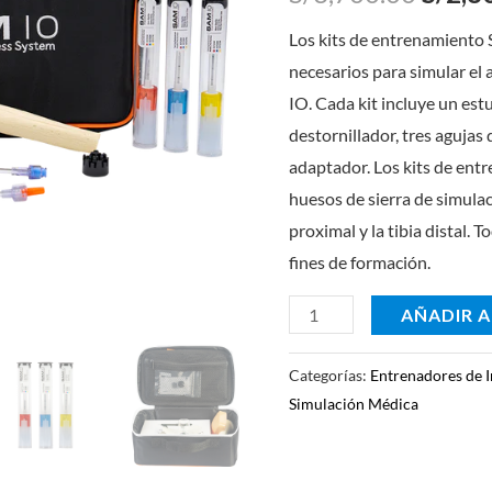
S/3,7
Los kits de entrenamiento
necesarios para simular el
IO. Cada kit incluye un es
destornillador, tres agujas
adaptador. Los kits de en
huesos de sierra de simulac
proximal y la tibia distal. 
fines de formación.
AÑADIR A
Categorías:
Entrenadores de I
Simulación Médica