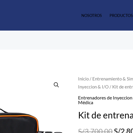
NOSOTROS
PRODUCTOS
Kit
Inicio
/
Entrenamiento & Si
El
Inyeccion & I/O
/ Kit de en
de
preci
entrenamiento
Entrenadores de Inyeccion
Médica
SAM
origin
Kit de entre
IO
era:
cantidad
S/
3,700.00
S/
2,8