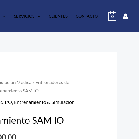
SERVICIOS
CLIENTES
CONTACTO
0
mulación Médica
/
Entrenadores de
El
trenamiento SAM IO
o
precio
 & I/O
,
Entrenamiento & Simulación
al
actual
namiento SAM IO
es:
00.00