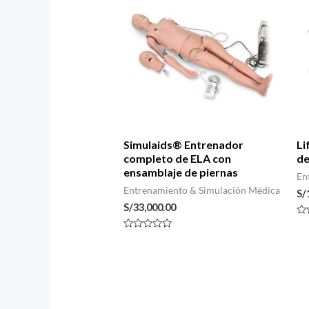
Simulaids® Entrenador
Li
completo de ELA con
de
ensamblaje de piernas
En
Entrenamiento & Simulación Médica
S/
S/
33,000.00
Va
co
Valorado
0
con
de
0
5
de
5