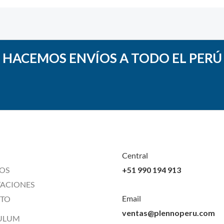
HACEMOS ENVÍOS A TODO EL PERÚ
Central
OS
+51 990 194 913
TACIONES
Email
TO
ventas@plennoperu.com
ULUM