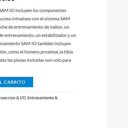
00.00.
S/2,800.00.
 SAM IO incluyen los componentes
 acceso intraóseo con el sistema SAM
tuche de entrenamiento de nailon, un
 de entrenamiento, un estabilizador y un
trenamiento SAM IO también incluyen
ión, como el húmero proximal, la tibia
Todas las piezas incluidas son solo para
L CARRITO
nyeccion & I/O
,
Entrenamiento &