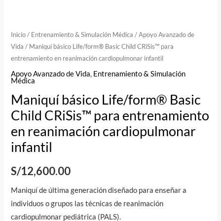
Inicio
/
Entrenamiento & Simulación Médica
/
Apoyo Avanzado de
Vida
/ Maniquí básico Life/form® Basic Child CRiSis™ para
entrenamiento en reanimación cardiopulmonar infantil
Apoyo Avanzado de Vida
,
Entrenamiento & Simulación
Médica
Maniquí básico Life/form® Basic
Child CRiSis™ para entrenamiento
en reanimación cardiopulmonar
infantil
S/
12,600.00
Maniquí de última generación diseñado para enseñar a
individuos o grupos las técnicas de reanimación
cardiopulmonar pediátrica (PALS).