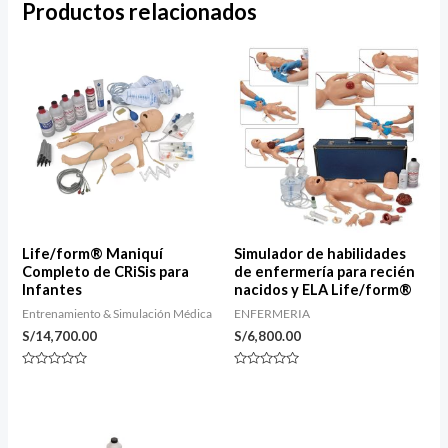
Productos relacionados
Life/form® Maniquí
Simulador de habilidades
Completo de CRiSis para
de enfermería para recién
Infantes
nacidos y ELA Life/form®
Entrenamiento & Simulación Médica
ENFERMERIA
S/
14,700.00
S/
6,800.00
Valorado
Valorado
con
con
0
0
de
de
5
5