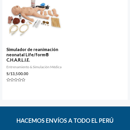
Simulador de reanimación
neonatal Life/form®
C.H.A.R.L.I.E.
Entrenamiento & Simulación Médica
S/
13,500.00
Valorado
con
0
de
5
HACEMOS ENVÍOS A TODO EL PERÚ